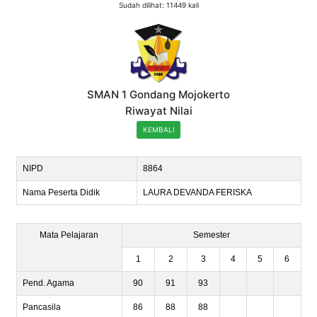
Sudah dilihat: 11449 kali
SMAN 1 Gondang Mojokerto
Riwayat Nilai
KEMBALI
NIPD
8864
Nama Peserta Didik
LAURA DEVANDA FERISKA
Mata Pelajaran
Semester
1
2
3
4
5
6
Pend. Agama
90
91
93
Pancasila
86
88
88