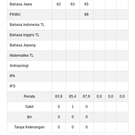
Bahasa Jawa
82
83
85
PKWU
88
Bahasa Indonesia TL
Bahasa Inggris TL
Bahasa Jepang
Matematika TL
Antropologi
IPA
IPS
Rerata
83,9
85,4
87,9
0,0
0,0
0,0
Sakit
0
1
0
Ijin
0
0
0
Tanpa Keterangan
0
0
0