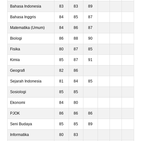
Bahasa Indonesia
83
83
89
Bahasa Inggris
84
85
87
Matematika (Umum)
84
86
87
Biologi
86
88
90
Fisika
80
87
85
Kimia
85
87
91
Geografi
82
86
Sejarah Indonesia
81
84
85
Sosiologi
85
85
Ekonomi
84
80
PJOK
86
86
86
Seni Budaya
85
85
89
Informatika
80
83