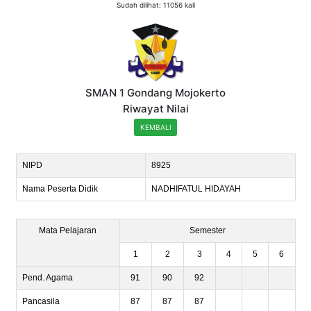
Sudah dilihat: 11056 kali
SMAN 1 Gondang Mojokerto
Riwayat Nilai
KEMBALI
NIPD
8925
Nama Peserta Didik
NADHIFATUL HIDAYAH
Mata Pelajaran
Semester
1
2
3
4
5
6
Pend. Agama
91
90
92
Pancasila
87
87
87