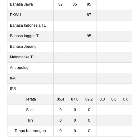
Bahasa Jawa
82
85
85
PKWU
87
Bahasa Indonesia TL
Bahasa Inggris TL
95
Bahasa Jepang
Matematika TL
Antropologi
IPA
IPS
Rerata
85,4
87,0
89,2
0,0
0,0
0,0
Sakit
0
0
0
Ijin
0
0
0
Tanpa Keterangan
0
0
0