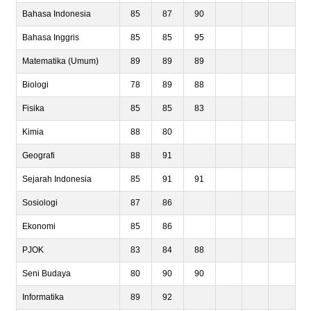
Bahasa Indonesia
85
87
90
Bahasa Inggris
85
85
95
Matematika (Umum)
89
89
89
Biologi
78
89
88
Fisika
85
85
83
Kimia
88
80
Geografi
88
91
Sejarah Indonesia
85
91
91
Sosiologi
87
86
Ekonomi
85
86
PJOK
83
84
88
Seni Budaya
80
90
90
Informatika
89
92