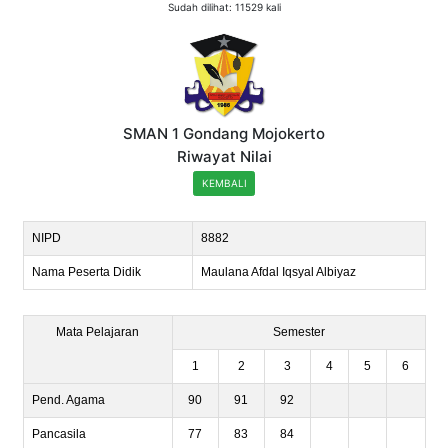
Sudah dilihat: 11529 kali
SMAN 1 Gondang Mojokerto
Riwayat Nilai
KEMBALI
NIPD
8882
Nama Peserta Didik
Maulana Afdal Iqsyal Albiyaz
Mata Pelajaran
Semester
1
2
3
4
5
6
Pend. Agama
90
91
92
Pancasila
77
83
84