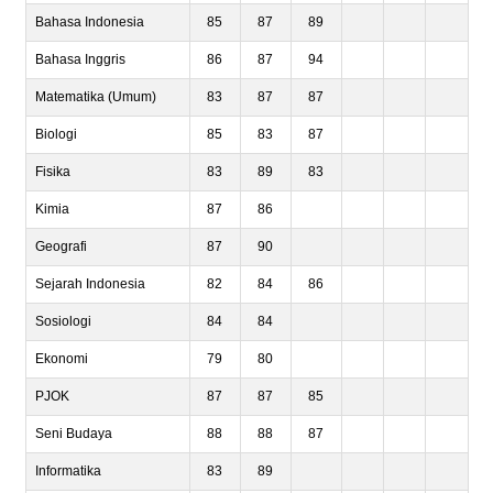
Bahasa Indonesia
85
87
89
Bahasa Inggris
86
87
94
Matematika (Umum)
83
87
87
Biologi
85
83
87
Fisika
83
89
83
Kimia
87
86
Geografi
87
90
Sejarah Indonesia
82
84
86
Sosiologi
84
84
Ekonomi
79
80
PJOK
87
87
85
Seni Budaya
88
88
87
Informatika
83
89