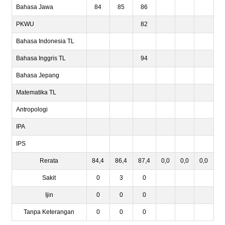
Bahasa Jawa
84
85
86
PKWU
82
Bahasa Indonesia TL
Bahasa Inggris TL
94
Bahasa Jepang
Matematika TL
Antropologi
IPA
IPS
Rerata
84,4
86,4
87,4
0,0
0,0
0,0
Sakit
0
3
0
Ijin
0
0
0
Tanpa Keterangan
0
0
0