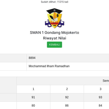
Sudah dilihat: 11215 kali
SMAN 1 Gondang Mojokerto
Riwayat Nilai
KEMBALI
8894
Mochammad Ilham Ramadhan
Seme
1
2
3
91
92
93
80
86
84