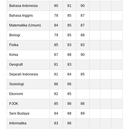
Bahasa Indonesia
80
81
90
Bahasa Inggris
78
85
87
Matematika (Umum)
84
85
87
Biologi
79
85
88
Fisika
85
83
83
Kimia
87
88
90
Geografi
81
83
Sejarah Indonesia
81
84
85
Sosiologi
86
86
Ekonomi
82
85
PJOK
85
86
86
Seni Budaya
84
88
89
Informatika
83
86