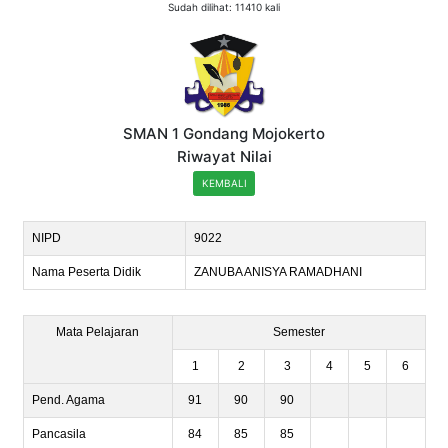
Sudah dilihat: 11410 kali
SMAN 1 Gondang Mojokerto
Riwayat Nilai
KEMBALI
NIPD
9022
Nama Peserta Didik
ZANUBA ANISYA RAMADHANI
Mata Pelajaran
Semester
1
2
3
4
5
6
Pend. Agama
91
90
90
Pancasila
84
85
85