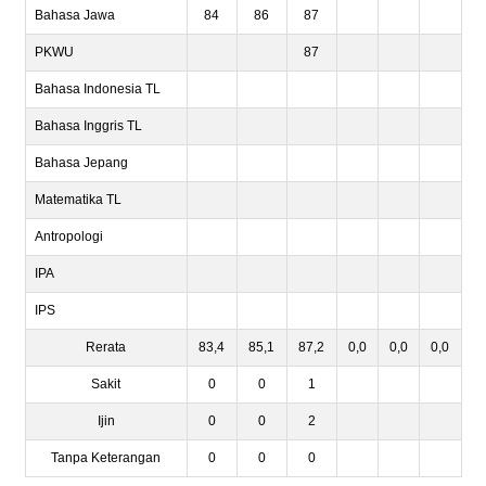
Bahasa Jawa
84
86
87
PKWU
87
Bahasa Indonesia TL
Bahasa Inggris TL
Bahasa Jepang
Matematika TL
Antropologi
IPA
IPS
Rerata
83,4
85,1
87,2
0,0
0,0
0,0
Sakit
0
0
1
Ijin
0
0
2
Tanpa Keterangan
0
0
0