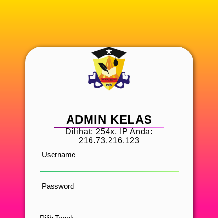
ADMIN KELAS
Dilihat: 254x, IP Anda:
216.73.216.123
Username
Password
Pilih Tapel: