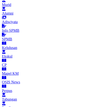
Murid
Alumni
Adiwiyata
Info SPMB
SPMB
Kelulusan
Ekskul
CP
Mapel KM
OSIS News
Perpus
Tabungan