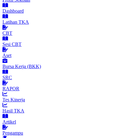
Dashboard
Latihan TKA
CBT
Sesi CBT
Aset
Bursa Kerja (BKK)
SRC
RAPOR
Tes Kinerja
Hasil TKA
Artikel
Pengampu